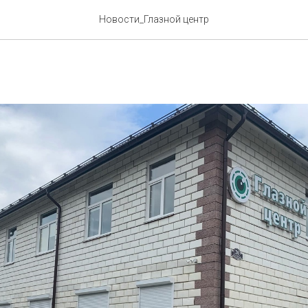
аботы Глазного Центра с 1
Новости_Глазной центр