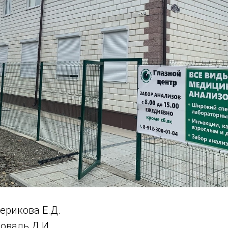
ерикова Е.Д.
оваль Д.И.