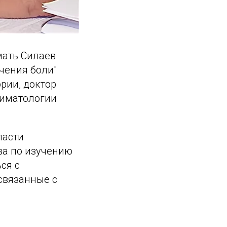
мать Силаев
чения боли"
рии, доктор
ниматологии
ласти
ва по изучению
ся с
связанные с