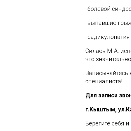
-болевой синдр
-выпавшие грыж
-радикулопатия
Силаев М.А. исп
что значительно
Записывайтесь 
специалиста!
Для записи звон
г.Кыштым, ул.К
Берегите себя и