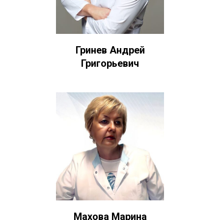
Гринев Андрей
Григорьевич
Махова Марина